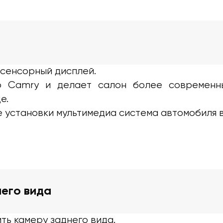
 сенсорный дисплей.
р Camry и делает салон более современным
е.
 установки мультимедиа система автомобиля в
его вида
ть камеру заднего вида.