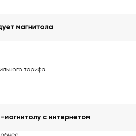
дует магнитола
ильного тарифа.
d-магнитолу с интернетом
добнее.