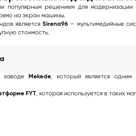
ли популярным решением для модернизации 
прямо на экран машины.
ндов является
— мультимедийные сис
Sirena96
упную стоимость.
ма
на заводе
, который является одним 
Mekede
, которая используется в таких ма
атформе FYT