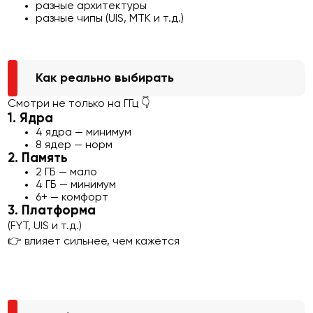
разные архитектуры
разные чипы (UIS, MTK и т.д.)
Как реально выбирать
Смотри не только на ГГц 👇
1. Ядра
4 ядра — минимум
8 ядер — норм
2. Память
2 ГБ — мало
4 ГБ — минимум
6+ — комфорт
3. Платформа
(FYT, UIS и т.д.)
👉 влияет сильнее, чем кажется