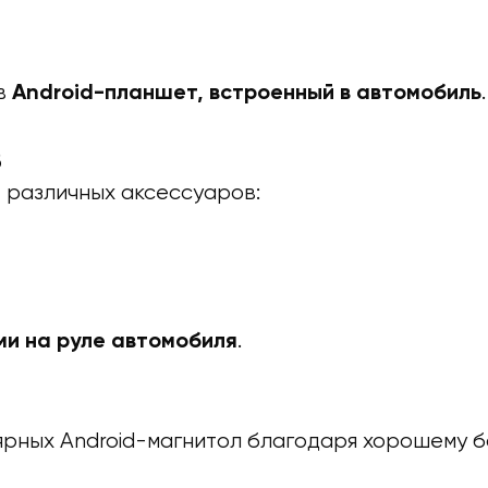
в
.
Android-планшет, встроенный в автомобиль
в
 различных аксессуаров:
.
ми на руле автомобиля
ярных Android-магнитол благодаря хорошему б