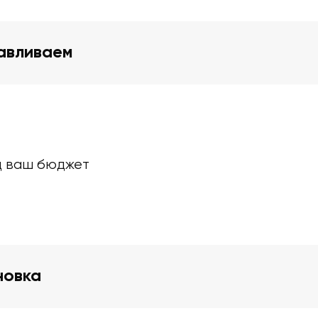
навливаем
д ваш бюджет
новка