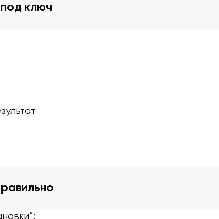
 под ключ
зультат
правильно
новки”: