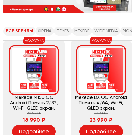
ВСЕ БРЕНДЫ
SIRENA
TEYES
MEKEDE
WIDE MEDIA
PIONE
РАССРОЧКА
РАССРОЧКА
Mekede M150 ОС
Mekede DX ОС Android
Android Память 2/32,
Память 4/64, Wi-Fi,
Wi-Fi, QLED экран.
QLED экран.
20 990 ₽
23 990 ₽
18 990 ₽
23 990 ₽
Подробнее
Подробнее