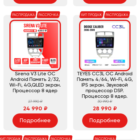
РАСПРОДАЖА
РАССРОЧКА
ХИТ ПРОДАЖ
РАСПРОДАЖА
Sirena V3 Lite ОС
TEYES CC3L ОС Android
Android Память 2/32,
Память 4/64, Wi-Fi, 4G,
Wi-Fi, 4G,QLED экран.
IPS экран. Звуковой
Процессор 8 ядер
процессор DSP.
Процессор 8 ядер.
27 990 ₽
30 990 ₽
24 990 ₽
28 990 ₽
Подробнее
Подробнее
ХИТ ПРОДАЖ
РАСПРОДАЖА
РАССРОЧКА
РАССРОЧКА