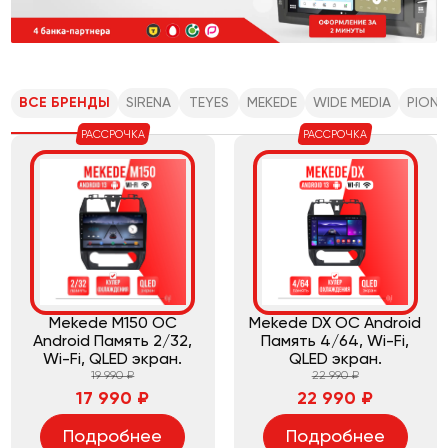
ВСЕ БРЕНДЫ
SIRENA
TEYES
MEKEDE
WIDE MEDIA
PIONE
РАССРОЧКА
РАССРОЧКА
Mekede M150 ОС
Mekede DX ОС Android
Android Память 2/32,
Память 4/64, Wi-Fi,
Wi-Fi, QLED экран.
QLED экран.
19 990 ₽
22 990 ₽
17 990 ₽
22 990 ₽
Подробнее
Подробнее