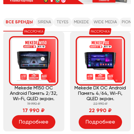
ВСЕ БРЕНДЫ
SIRENA
TEYES
MEKEDE
WIDE MEDIA
PIONE
РАССРОЧКА
РАССРОЧКА
Mekede M150 ОС
Mekede DX ОС Android
Android Память 2/32,
Память 4/64, Wi-Fi,
Wi-Fi, QLED экран.
QLED экран.
19 990 ₽
22 990 ₽
17 990 ₽
22 990 ₽
Подробнее
Подробнее