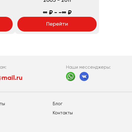
2005
-
2011
∞ ₽ - -∞ ₽
Перейти
Наши мессенджеры:
ам:
mail.ru
еты
Блог
Контакты