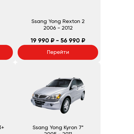
Ssang Yong Rexton 2
2006
-
2012
19 990 ₽ - 56 990 ₽
Перейти
3+
Ssang Yong Kyron 7"