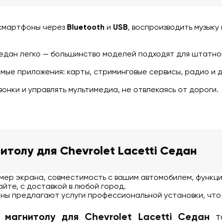
 смартфоны через
Bluetooth
и
USB
, воспроизводить музыку
 Седан легко — большинство моделей подходят для штатног
мые приложения: карты, стриминговые сервисы, радио и д
вонки и управлять мультимедиа, не отвлекаясь от дороги.
нитолу для Chevrolet Lacetti Седан
ер экрана, совместимость с вашим автомобилем, функци
йте, с доставкой в любой город.
ны предлагают услуги профессиональной установки, что
то
d магнитолу для Chevrolet Lacetti Седан