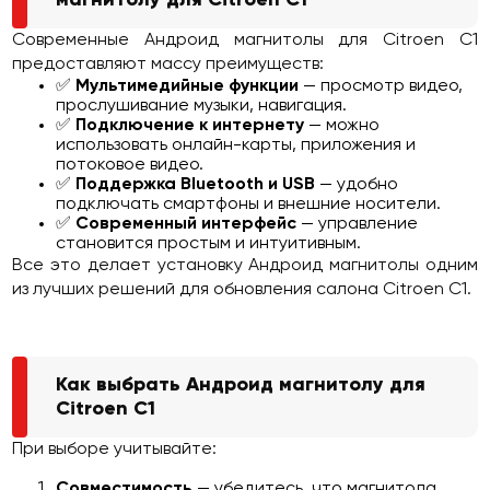
магнитолу для Citroen C1
Современные Андроид магнитолы для Citroen C1
предоставляют массу преимуществ:
✅
Мультимедийные функции
— просмотр видео,
прослушивание музыки, навигация.
✅
Подключение к интернету
— можно
использовать онлайн-карты, приложения и
потоковое видео.
✅
Поддержка Bluetooth и USB
— удобно
подключать смартфоны и внешние носители.
✅
Современный интерфейс
— управление
становится простым и интуитивным.
Все это делает установку Андроид магнитолы одним
из лучших решений для обновления салона Citroen C1.
Как выбрать Андроид магнитолу для
Citroen C1
При выборе учитывайте:
Совместимость
— убедитесь, что магнитола