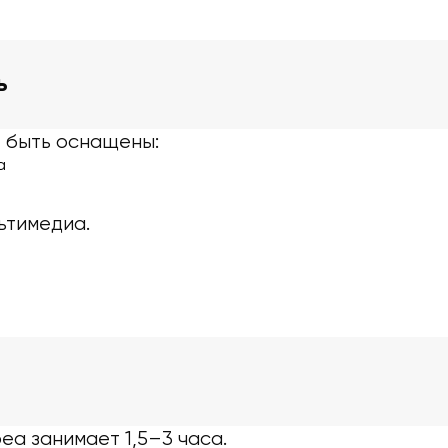
ь
 быть оснащены:
а
ьтимедиа.
bea занимает 1,5–3 часа.