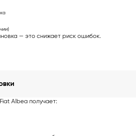
мка
чии)
новка — это снижает риск ошибок.
овки
iat Albea получает: