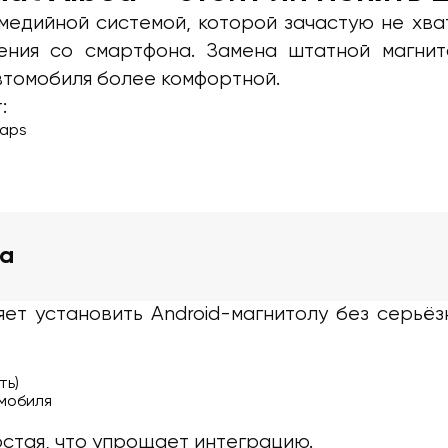
имедийной системой, которой зачастую не хва
ения со смартфона. Замена штатной магни
втомобиля более комфортной.
:
Maps
ea
ляет установить Android-магнитолу без серь
ть)
мобиля
стая, что упрощает интеграцию.