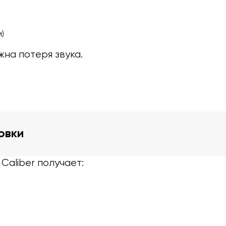
)
на потеря звука.
овки
aliber получает: