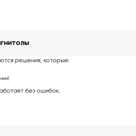
агнитолы
ются решения, которые:
чии)
аботает без ошибок.